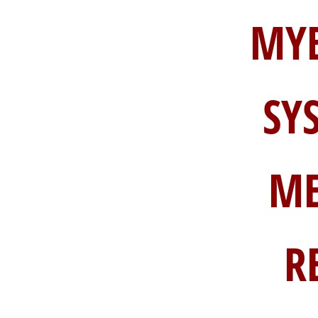
MY
SY
ME
R